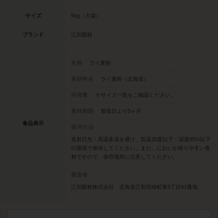
サイズ
5kg（大袋）
ブランド
江別製粉
名称
ライ麦粉
原材料名
ライ麦粉（北海道）
内容量
※サイズ一覧をご確認ください。
賞味期限
製造日より3ヶ月
食品表示
保存方法
直射日光・高温多湿を避け、気温20度以下・湿度65%以下
の環境で保存してください。また、においが移りやすい食
材ですので、保存場所に注意してください。
製造者
江別製粉株式会社 北海道江別市緑町東3丁目91番地