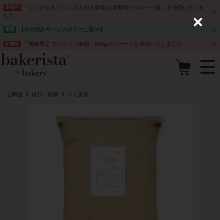
「シングルオリジン さわやま農場 自然栽培スペルト小麦」を発売いたしま
新発売
した
C
【年間契約サービス終了のご案内】
重要
l
o
「岩崎博之 スペルト小麦粉」800gパッケージを発売いたしました
新発売
s
e
全商品
粉類・穀物
ライ麦粉