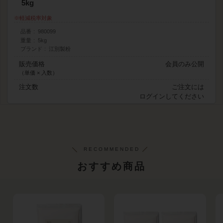
5kg
軽減税率対象
品番
980099
重量
5kg
ブランド
江別製粉
販売価格
会員のみ公開
（単価 × 入数）
注文数
ご注文には
ログイン
してください
おすすめ商品