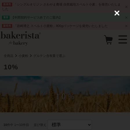
「シングルオリジン さわやま農場 自然栽培スペルト小麦」を発売いたしま
新発売
した
C
【年間契約サービス終了のご案内】
重要
l
o
「岩崎博之 スペルト小麦粉」800gパッケージを発売いたしました
新発売
s
e
全商品
小麦粉
グルテン含有量で選ぶ
10%
10
件中 1〜10件目
並び替え