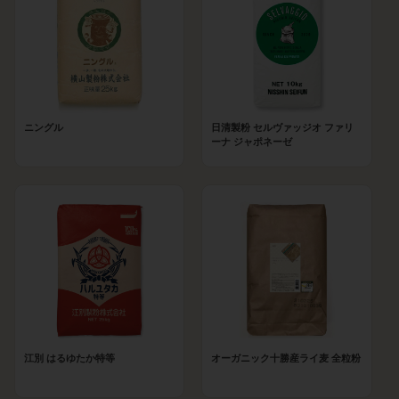
ニングル
日清製粉 セルヴァッジオ ファリ
ーナ ジャポネーゼ
江別 はるゆたか特等
オーガニック十勝産ライ麦 全粒粉