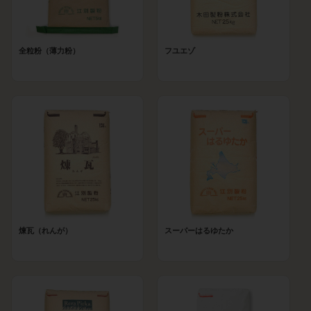
全粒粉（薄力粉）
フユエゾ
煉瓦（れんが）
スーパーはるゆたか