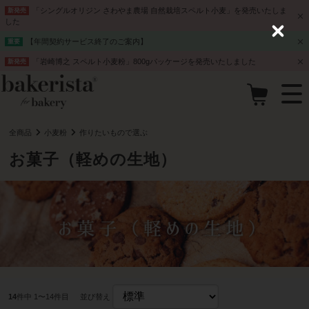
「シングルオリジン さわやま農場 自然栽培スペルト小麦」を発売いたしま
新発売
した
C
【年間契約サービス終了のご案内】
重要
l
o
「岩崎博之 スペルト小麦粉」800gパッケージを発売いたしました
新発売
s
e
全商品
小麦粉
作りたいもので選ぶ
お菓子（軽めの生地）
14
件中 1〜14件目
並び替え