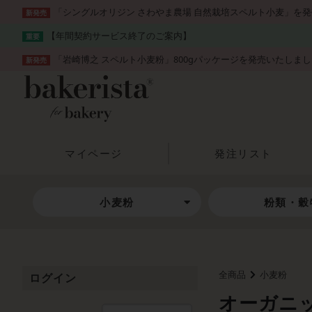
「シングルオリジン さわやま農場 自然栽培スペルト小麦」を
新発売
【年間契約サービス終了のご案内】
重要
「岩崎博之 スペルト小麦粉」800gパッケージを発売いたしま
新発売
マイページ
発注リスト
小麦粉
粉類・穀
全商品
小麦粉
ログイン
オーガニ