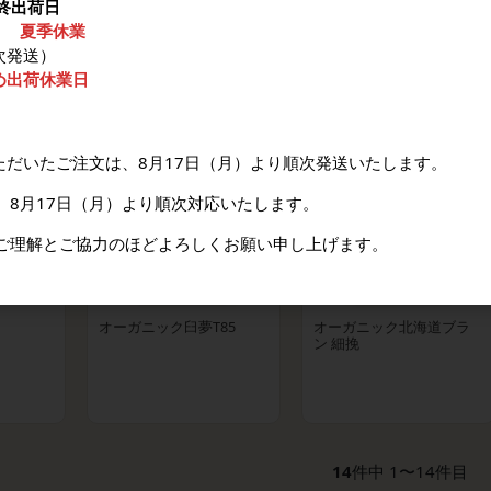
最終出荷日
） 夏季休業
全粒粉
有機小麦ふすま
有機キタノカオリ（石臼
挽全粒粉強力粉）
次発送）
め出荷休業日
ただいたご注文は、8月17日（月）より順次発送いたします。
、8月17日（月）より順次対応いたします。
ご理解とご協力のほどよろしくお願い申し上げます。
オーガニック臼夢T85
オーガニック北海道ブラ
ン 細挽
14
件中 1〜14件目