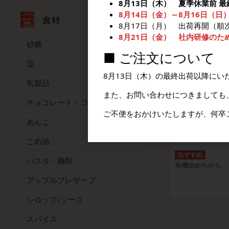
8月13日（木） 夏季休業前 
8月14日（金）～8月16日（日
有機ライ麦細挽き
8月17日（月） 出荷再開（順
8月21日（金） 社内研修のた
砂糖
■ ご注文について
塩
8月13日（木）の最終出荷以降にい
乳製品
また、お問い合わせにつきましても
チョコレート・ココア
ご不便をおかけいたしますが、何卒
あんこ
こめ油
パスタ・麺類
有機ゆめちから
アップルプレザーブ
シロップ/ソース
スパイス