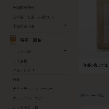
外国産小麦粉
玄小麦・玄麦（小麦つぶ）
季節限定小麦
ミックス粉
ライ麦粉
有機小麦ふすま
グルテンフリー
雑穀
ナチュラル・フレーバー
14
件中 1〜14件目
ナチュラル・カラー
とうもろこし粉