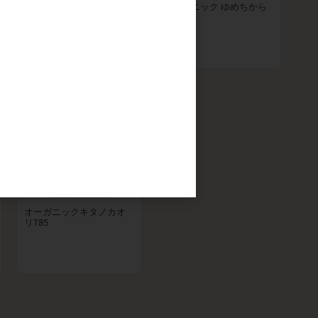
アグリシステム オーガニ
オーガニック ゆめちから
ック きたほなみ
オーガニックキタノカオ
リT85