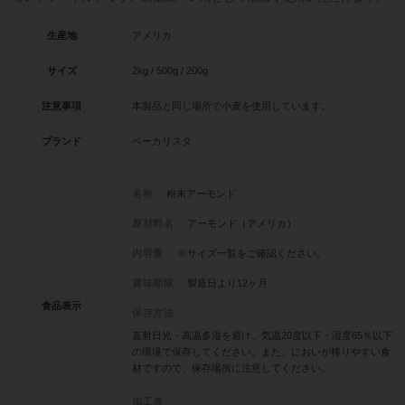
生産地
アメリカ
サイズ
2kg / 500g / 200g
注意事項
本製品と同じ場所で小麦を使用しています。
ブランド
ベーカリスタ
名称
粉末アーモンド
原材料名
アーモンド（アメリカ）
内容量
※サイズ一覧をご確認ください。
賞味期限
製造日より12ヶ月
食品表示
保存方法
直射日光・高温多湿を避け、気温20度以下・湿度65％以下
の環境で保存してください。また、においが移りやすい食
材ですので、保存場所に注意してください。
加工者