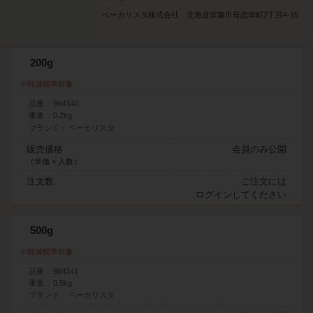
ベーカリスタ株式会社 北海道室蘭市母恋南町2丁目4-15
200g
軽減税率対象
品番
984340
重量
0.2kg
ブランド
ベーカリスタ
販売価格
会員のみ公開
（単価 × 入数）
注文数
ご注文には
ログイン
してください
500g
軽減税率対象
品番
984341
重量
0.5kg
ブランド
ベーカリスタ