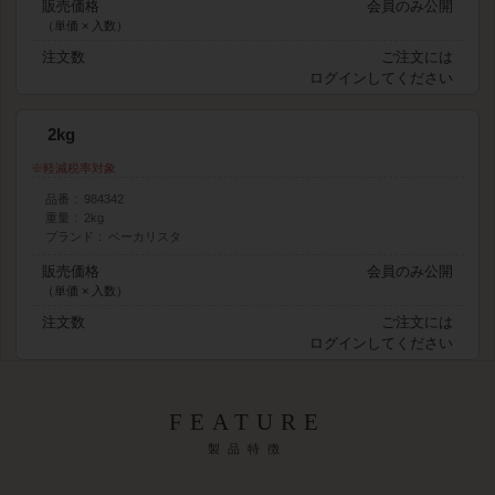
販売価格
会員のみ公開
（単価 × 入数）
注文数
ご注文には
ログイン
してください
2kg
軽減税率対象
品番
984342
重量
2kg
ブランド
ベーカリスタ
販売価格
会員のみ公開
（単価 × 入数）
注文数
ご注文には
ログイン
してください
FEATURE
製品特徴