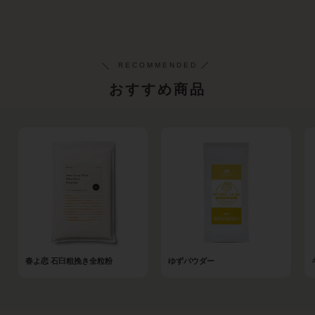
おすすめ商品
春よ恋 石臼粗挽き全粒粉
ゆずパウダー