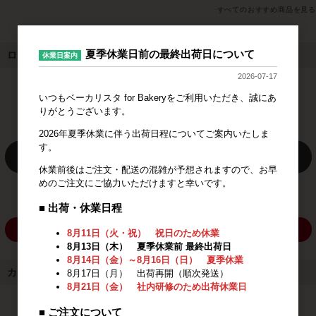
すべてのおすすめ商品を見る
夏季休業日前の最終出荷日について
ログイン
休業日案内
2026-07-17
メールアドレス
いつもベーカリスタ for Bakeryをご利用いただき、誠にあ
りがとうございます。
パスワード
2026年夏季休業に伴う出荷日程についてご案内いたしま
す。
ログイン
休業前後はご注文・配送の混雑が予想されますので、お早
めのご注文にご協力いただけますと幸いです。
パスワードをお忘れの方
■ 出荷・休業日程
新規会員登録
8月11日（火・祝） 祝日のため休業
8月13日（木） 夏季休業前 最終出荷日
8月14日（金）～8月16日（日） 夏季休業
カート
8月17日（月） 出荷再開（順次発送）
8月21日（金） 社内研修のため出荷休業日
カートは空です
■ ご注文について