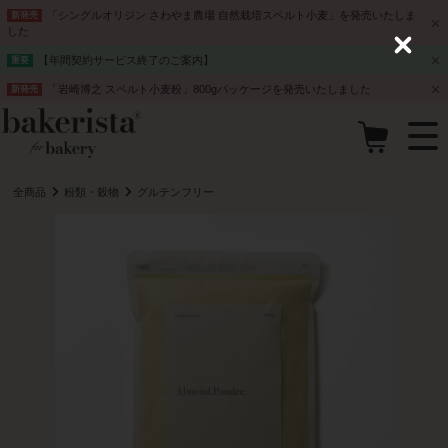
「シングルオリジン さわやま農場 自然栽培スペルト小麦」を発売いたしま
新発売
した
C
【年間契約サービス終了のご案内】
重要
l
o
「岩崎博之 スペルト小麦粉」800gパッケージを発売いたしました
新発売
s
e
全商品
粉類・穀物
グルテンフリー