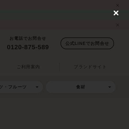
C
l
o
s
e
お電話でお問合せ
公式LINEでお問合せ
0120-875-589
ご利用案内
ブランドサイト
ツ・フルーツ
食材