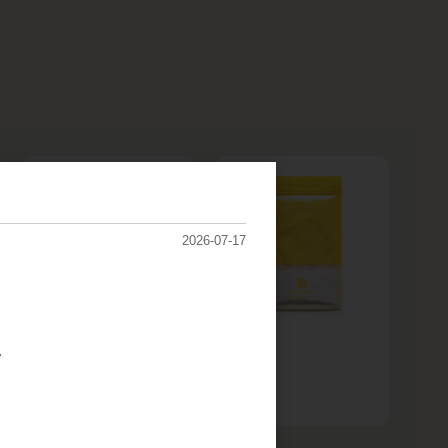
2026-07-17
ライ麦全粒粉
岩塩
。