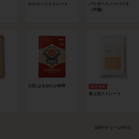
ルルロッソストレート
パウダースノーパスタ
（平麺）
江別 はるゆたか特等
春よ恋ストレート
14
件中 1〜14件目