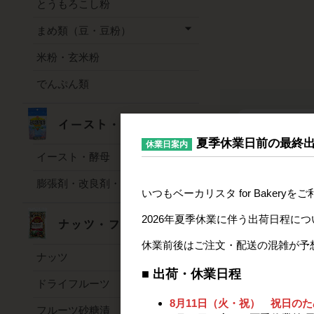
とうもろこし粉
まめ類（豆・豆粉）
米粉・玄米粉
でんぷん類
夏季休業日前の最終
休業日案内
イースト・酵母
膨張剤・改良剤・凝固剤
いつもベーカリスタ for Baker
2026年夏季休業に伴う出荷日程に
モルトパウダー
休業前後はご注文・配送の混雑が予
ナッツ
■ 出荷・休業日程
ドライフルーツ
8月11日（火・祝） 祝日の
フルーツ砂糖漬