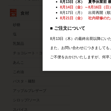
8月13日（木） 夏季休業前 
8月14日（金）～8月16日（
8月17日（月） 出荷再開（
8月21日（金） 社内研修の
砂糖
■ ご注文について
塩
8月13日（木）の最終出荷以降にい
乳製品
また、お問い合わせにつきましても、
チョコレート・ココア
ご不便をおかけいたしますが、何卒
あんこ
こめ油
パスタ・麺類
アップルプレザーブ
シロップ/ソース
スパイス