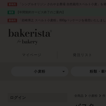
「シングルオリジン さわやま農場 自然栽培スペルト小麦」を
新発売
【年間契約サービス終了のご案内】
重要
「岩崎博之 スペルト小麦粉」800gパッケージを発売いたしま
新発売
マイページ
発注リスト
小麦粉
粉類・穀
全商品
小麦粉
作
ログイン