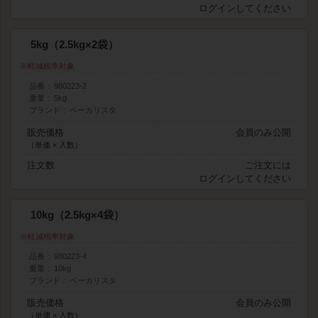
ログイン
してください
5kg（2.5kg×2袋）
軽減税率対象
品番
980223-2
重量
5kg
ブランド
ベーカリスタ
販売価格
会員のみ公開
（単価 × 入数）
注文数
ご注文には
ログイン
してください
10kg（2.5kg×4袋）
軽減税率対象
品番
980223-4
重量
10kg
ブランド
ベーカリスタ
販売価格
会員のみ公開
（単価 × 入数）