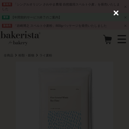
「シングルオリジン さわやま農場 自然栽培スペルト小麦」を発売いたしま
新発売
した
C
【年間契約サービス終了のご案内】
重要
l
o
「岩崎博之 スペルト小麦粉」800gパッケージを発売いたしました
新発売
s
e
全商品
粉類・穀物
ライ麦粉