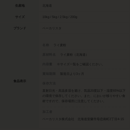
生産地
北海道
サイズ
10kg / 5kg / 2.5kg / 200g
ブランド
ベーカリスタ
名称
ライ麦粉
原材料名
ライ麦粉（北海道）
内容量
※サイズ一覧をご確認ください。
賞味期限
製造日より3ヶ月
食品表示
保存方法
直射日光・高温多湿を避け、気温20度以下・湿度65%以下
の環境で保存してください。また、においが移りやすい食
材ですので、保存場所に注意してください。
加工者
ベーカリスタ株式会社 北海道室蘭市母恋南町2丁目4-15