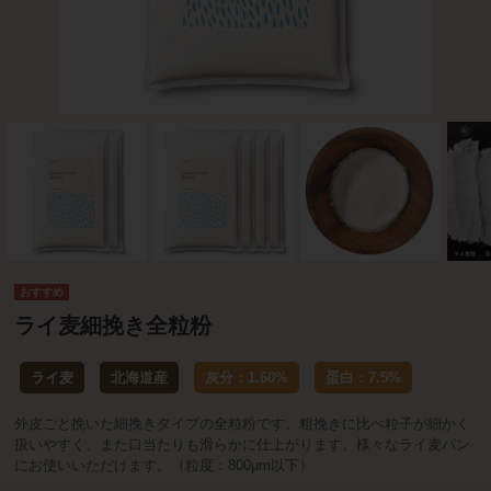
ライ麦細挽き全粒粉
ライ麦
北海道産
灰分：1.60%
蛋白：7.5%
外皮ごと挽いた細挽きタイプの全粒粉です。粗挽きに比べ粒子が細かく
扱いやすく、また口当たりも滑らかに仕上がります。様々なライ麦パン
にお使いいただけます。（粒度：800μm以下）