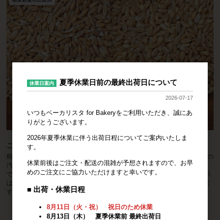
夏季休業日前の最終出荷日について
休業日案内
2026-07-17
いつもベーカリスタ for Bakeryをご利用いただき、誠にあ
りがとうございます。
2026年夏季休業に伴う出荷日程についてご案内いたしま
このまま製粉できるように精麦済み
す。
精麦機を使って麦の外皮を約5%削る（ピーリング）処理を行い、表面の
休業前後はご注文・配送の混雑が予想されますので、お早
汚れや雑菌を除去しました。そのまま製粉機に投入していただけるの
めのご注文にご協力いただけますと幸いです。
で、お店での作業がスムーズに進みます。原料製品のため賞味期限表示
はありませんが、高温多湿な環境では虫やカビが発生する恐れがありま
■ 出荷・休業日程
すので、保存には十分ご注意ください。
8月11日（火・祝） 祝日のため休業
8月13日（木） 夏季休業前 最終出荷日