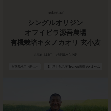
シングルオリジン
オフイビラ源吾農場
有機栽培キタノカオリ 玄小麦
北海道本別町 ｜ 精麦済み玄小麦
自家製粉用小麦つぶ
【注意】食品原料のため播種できません