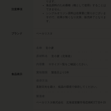
ります。
食品原料のため播種（種として使用）することは
注意事項
できません。
シングルオリジン原料は在庫量に限りがございま
すので、在庫が無くなり次第、販売終了となりま
す。
ブランド
ベーカリスタ
名称
玄小麦
原材料名
玄小麦（北海道）
内容量
※サイズ一覧をご確認ください。
賞味期限
製造日より1年
食品表示
保存方法
直射日光を避け、低温の環境で保存してください。
製造者
ベーカリスタ株式会社 北海道室蘭市母恋南町2丁目4-15