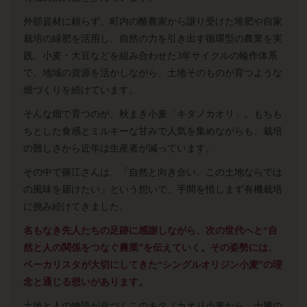
外部資材に頼らず、町内の酪農家から譲り受けた堆肥や自家
栽培の緑肥を活用し、自然の力を引き出す循環型の農業を実
践。小麦・大豆などを組み合わせた3年サイクルの輪作体系
で、地域の資源を活かしながら、土地そのものが育つような
畑づくりを続けています。
そんな畑で育つのが、秋まき小麦「キタノカオリ」。もちも
ちとした食感とミルキーな甘みで人気を集めながらも、栽培
の難しさから近年は生産者が減っています。
その中で篠江さんは、「自然と向き合い、この土地ならでは
の風味を届けたい」という想いで、手間を惜しまず有機栽培
に挑み続けてきました。
名もなき先人たちの足跡に感謝しながら、次の世代へと“自
然と人の関係をつなぐ農業”を伝えていく。その姿勢には、
ベーカリスタが大切にしてきた“シングルオリジン小麦”の理
念と通じる想いがあります。
土地と人の物語が息づくこのキタノカオリ小麦から、十勝の