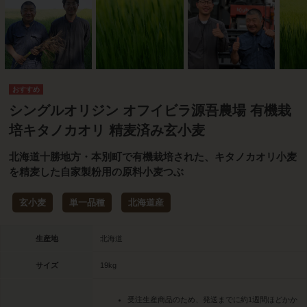
シングルオリジン オフイビラ源吾農場 有機栽
培キタノカオリ 精麦済み玄小麦
北海道十勝地方・本別町で有機栽培された、キタノカオリ小麦
を精麦した自家製粉用の原料小麦つぶ
玄小麦
単一品種
北海道産
生産地
北海道
サイズ
19kg
受注生産商品のため、発送までに約1週間ほどかか