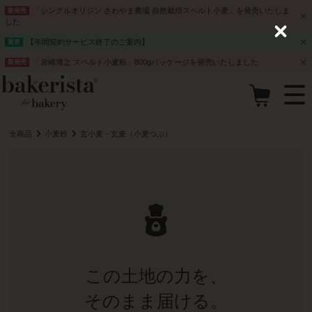
「シングルオリジン さわやま農場 自然栽培スペルト小麦」を発売いたしま
新発売
した
C
【年間契約サービス終了のご案内】
重要
l
o
「岩崎博之 スペルト小麦粉」800gパッケージを発売いたしました
新発売
s
e
全商品
小麦粉
玄小麦・玄麦（小麦つぶ）
この土地の力を、
そのまま届ける。