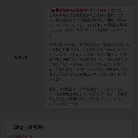
【有機栽培原料と有機JASマーク表示について】
こちらの商品は有機栽培された原料を使用してお
り、原料生産者は有機認証を取得した圃場で栽培を
行っています。しかし、当社自体が有機認証を取得
していないため、有機JASマークは付いておりませ
ん。
有機JASマークは、不特定多数の生産者から集められ
た原料が有機であることを証明するためのものと考
えています。当社のシングルオリジン商品は、生産
お知らせ
者が誰か明確に分かる状態で提供し、他の原料と混
ぜることなくそのままお届けしています。そのた
め、お客様には「誰が作ったものか」を理解してお
選びいただけるため有機認証マークは不要と考えて
おります。
現在、有機認証マークの取得は行っておりません
が、有機栽培と表記している原料は、確かに有機認
証を取得した圃場で育てられたものです。安心して
お買い求めください。
19kg（業務用）
軽減税率対象