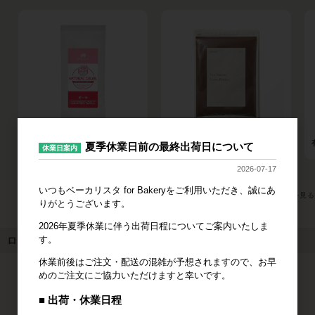
ビーツパウダー
バンホーテン ココアパウダー
夏季休業日前の最終出荷日について
休業日案内
2026-07-17
いつもベーカリスタ for Bakeryをご利用いただき、誠にあ
すべてのおすすめ商品を見る
りがとうございます。
2026年夏季休業に伴う出荷日程についてご案内いたしま
す。
ログイン
休業前後はご注文・配送の混雑が予想されますので、お早
めのご注文にご協力いただけますと幸いです。
メールアドレス
■ 出荷・休業日程
パスワード