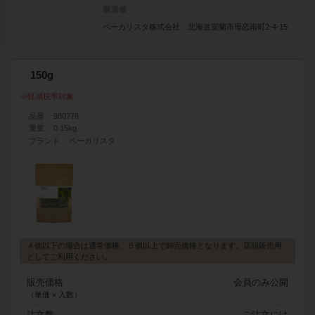
製造者
ベーカリスタ株式会社 北海道室蘭市母恋南町2-4-15
150g
軽減税率対象
品番
980776
重量
0.15kg
ブランド
ベーカリスタ
４個以下の場合は通常価格、５個以上で卸売価格となります。店頭販売用
としてご利用ください。
販売価格
会員のみ公開
（単価 × 入数）
注文数
ご注文には