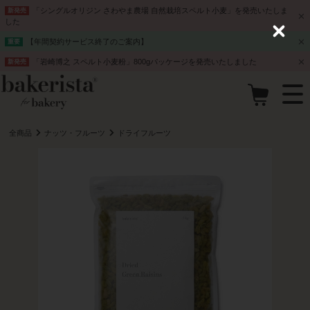
「シングルオリジン さわやま農場 自然栽培スペルト小麦」を発売いたしま
新発売
した
C
【年間契約サービス終了のご案内】
重要
l
o
「岩崎博之 スペルト小麦粉」800gパッケージを発売いたしました
新発売
s
e
全商品
ナッツ・フルーツ
ドライフルーツ