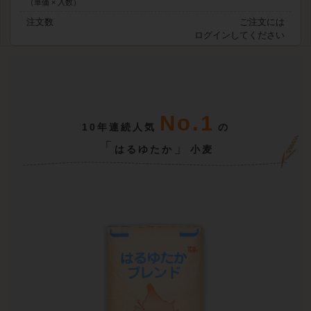
（単価 × 入数）
注文数
ご注文には
ログイン
してください
No.1
10年連続人気
の
「
」
はるゆたか
小麦