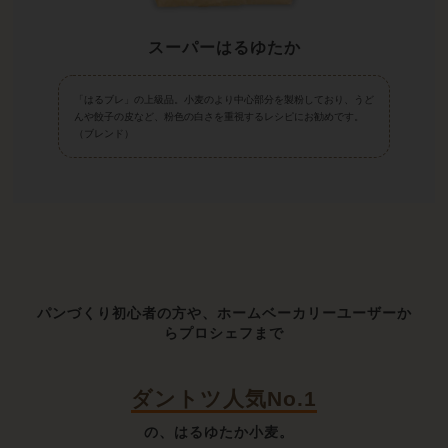
スーパーはるゆたか
「はるブレ」の上級品。小麦のより中心部分を製粉しており、うど
んや餃子の皮など、粉色の白さを重視するレシピにお勧めです。
（ブレンド）
パンづくり初心者の方や、ホームベーカリーユーザーか
らプロシェフまで
ダントツ人気No.1
の、はるゆたか小麦。