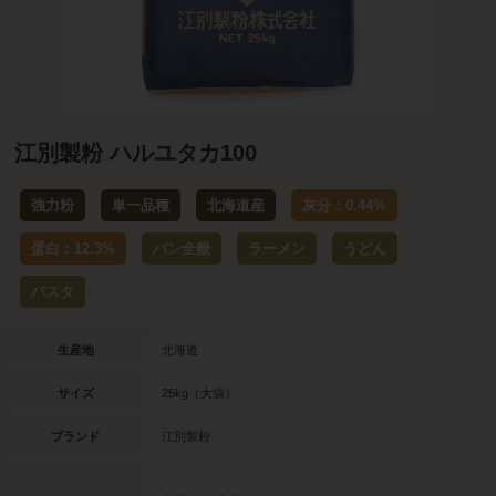
江別製粉 ハルユタカ100
強力粉
単一品種
北海道産
灰分：0.44%
蛋白：12.3%
パン全般
ラーメン
うどん
パスタ
生産地
北海道
サイズ
25kg（大袋）
ブランド
江別製粉