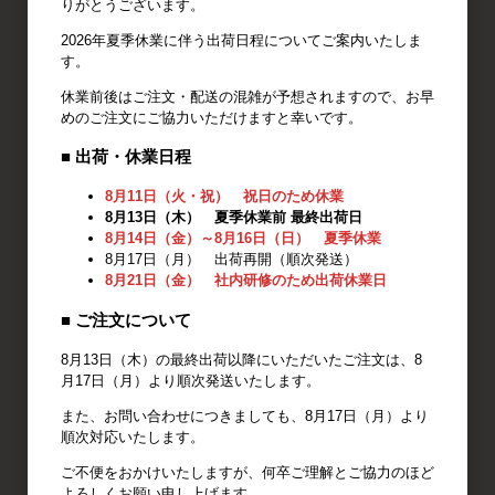
りがとうございます。
2026年夏季休業に伴う出荷日程についてご案内いたしま
す。
休業前後はご注文・配送の混雑が予想されますので、お早
めのご注文にご協力いただけますと幸いです。
■ 出荷・休業日程
「初冬まき」技術と生産者の
8月11日（火・祝） 祝日のため休業
「努力」により復活
8月13日（木） 夏季休業前 最終出荷日
8月14日（金）～8月16日（日） 夏季休業
8月17日（月） 出荷再開（順次発送）
そこで開発されたのが、究極の早まきとも言える「初冬
8月21日（金） 社内研修のため出荷休業日
まき」栽培。
■ ご注文について
広大な北海道といえども、この栽培法ができるのは、土
8月13日（木）の最終出荷以降にいただいたご注文は、8
壌が凍らない限られた地域です。
月17日（月）より順次発送いたします。
また、お問い合わせにつきましても、8月17日（月）より
順次対応いたします。
ご不便をおかけいたしますが、何卒ご理解とご協力のほど
よろしくお願い申し上げます。