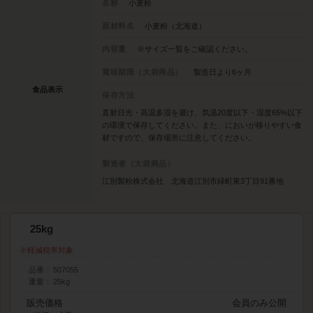
名称
小麦粉
原材料名
小麦粉（北海道）
内容量
※サイズ一覧をご確認ください。
賞味期限（大袋商品）
製造日より6ヶ月
食品表示
保存方法
直射日光・高温多湿を避け、気温20度以下・湿度65%以下
の環境で保存してください。また、においが移りやすい食
材ですので、保存場所に注意してください。
製造者（大袋商品）
江別製粉株式会社 北海道江別市緑町東3丁目91番地
25kg
軽減税率対象
品番
507055
重量
25kg
販売価格
会員のみ公開