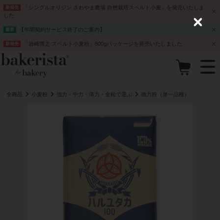
「シングルオリジン さわやま農場 自然栽培スペルト小麦」を発売いたしま
新発売
した
C
【年間契約サービス終了のご案内】
重要
l
o
「岩崎博之 スペルト小麦粉」800gパッケージを発売いたしました
新発売
s
e
全商品
小麦粉
強力・中力・薄力・全粒で選ぶ
強力粉（単一品種）