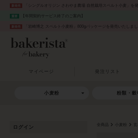
「シングルオリジン さわやま農場 自然栽培スペルト小麦」を
新発売
【年間契約サービス終了のご案内】
重要
「岩崎博之 スペルト小麦粉」800gパッケージを発売いたしま
新発売
マイページ
発注リスト
小麦粉
粉類・穀
全商品
小麦粉
玄
ログイン