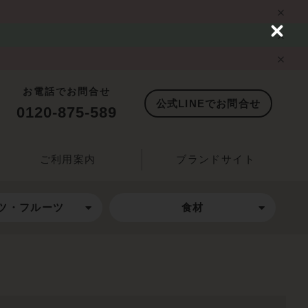
C
l
o
s
e
お電話でお問合せ
公式LINEでお問合せ
0120-875-589
ご利用案内
ブランドサイト
ツ・フルーツ
食材