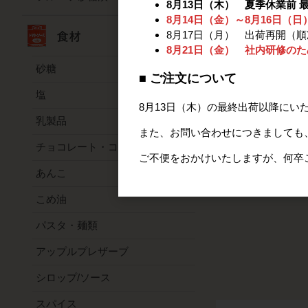
8月13日（木） 夏季休業前 
8月14日（金）～8月16日（
8月17日（月） 出荷再開（
8月21日（金） 社内研修の
砂糖
■ ご注文について
塩
8月13日（木）の最終出荷以降にい
乳製品
また、お問い合わせにつきましても、
チョコレート・ココア
ご不便をおかけいたしますが、何卒
あんこ
こめ油
パスタ・麺類
アップルプレザーブ
シロップ/ソース
スパイス