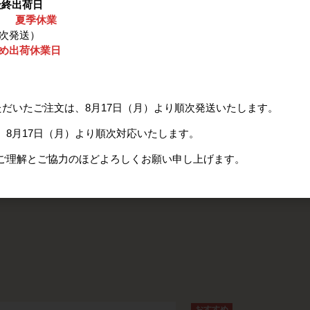
最終出荷日
日） 夏季休業
順次発送）
ご自身で製粉するための原料小麦
このまま
ため出荷休業日
本製品は食品原料のため播種（種として使用）するこ
精麦機を
とはできません。
処理を行
まま製粉
がスムー
ただいたご注文は、8月17日（月）より順次発送いたします。
はありま
「シングルオリジン」と表記された製品は、単一生産者が栽培し
する恐れ
8月17日（月）より順次対応いたします。
た単一品種の小麦のため、収穫量が限られています。当年の販売
予定数に達しましたら、その年の販売は終了となります。ご了承
い。
ください。
ご理解とご協力のほどよろしくお願い申し上げます。