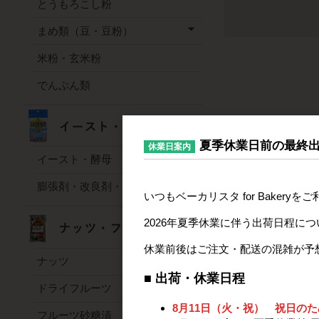
とうもろこし粉
まめ類（豆・豆粉）
米粉・玄米粉
でんぷん類
夏季休業日前の最終
休業日案内
イースト・酵母
膨張剤・改良剤・凝固剤
いつもベーカリスタ for Baker
2026年夏季休業に伴う出荷日程に
休業前後はご注文・配送の混雑が予
ナッツ
■ 出荷・休業日程
ドライフルーツ
8月11日（火・祝） 祝日の
フルーツ砂糖漬